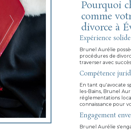
Pourquoi c
comme votr
divorce à É
Expérience solide
Brunel Aurélie possè
procédures de divorc
traverser avec succès 
Compétence jurid
En tant qu'avocate sp
les-Bains, Brunel Aur
réglementations locale
connaissance pour vo
Engagement enver
Brunel Aurélie s'enga