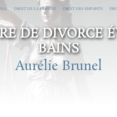
ÉNAL
DROIT DE LA FAMILLE
DROIT DES ENFANTS
DRO
E DE DIVORCE É
BAINS
Aurélie Brunel