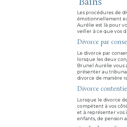
Bains
Les procédures de d
émotionnellement ex
Aurélie est là pour 
veiller à ce que vos d
Divorce par cons
Le divorce par conse
lorsque les deux conj
Brunel Aurélie vous a
présenter au tribunal
divorce de manière ra
Divorce contenti
Lorsque le divorce dev
compétent à vos côtés
et à représenter vos 
enfants, de pension a