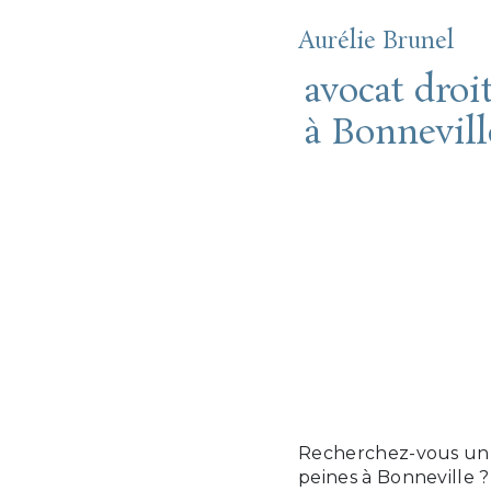
Aurélie Brunel
avocat droi
à Bonnevill
BRUNEL
VOTRE
DROIT 
L'APPL
PEINES
Recherchez-vous un av
peines à Bonneville ?