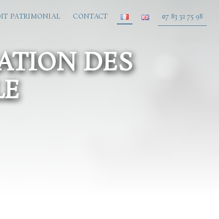
IT PATRIMONIAL
CONTACT
07 83 32 75 98
CATION DES
LE