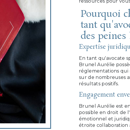
ressources pour vous 
Pourquoi c
tant qu'avo
des peines 
Expertise juridiq
En tant qu'avocate sp
Brunel Aurélie possèd
réglementations qui r
sur de nombreuses aff
résultats positifs.
Engagement enver
Brunel Aurélie est en
possible en droit de 
émotionnel et juridiq
étroite collaboration