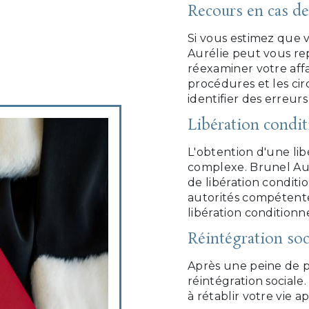
Recours en cas d
Si vous estimez que 
Aurélie peut vous rep
réexaminer votre affa
procédures et les c
identifier des erreurs
Libération condit
L'obtention d'une li
complexe. Brunel Au
de libération conditi
autorités compétente
libération conditionne
Réintégration soc
Après une peine de pri
réintégration sociale
à rétablir votre vie a