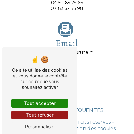
04 50 85 29 66
07 83 32 75 98
Email
abrunel@avocatbrunel.fr
Ce site utilise des cookies
et vous donne le contrôle
sur ceux que vous
souhaitez activer
Tout accepter
RECHERCHES FRÉQUENTES
Tout refuser
©
Vistalid
- 2026 - Tous droits réservés -
Personnaliser
Mentions légales
-
Gestion des cookies